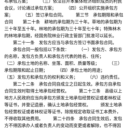
布承包方案； （三）依法召开本集体经济组织成员的村民
会议，讨论通过承包方案； （四）公开组织实施承包方
案； （五）签订承包合同。 第三节 承包期限和承包
合同 第二十条 耕地的承包期为三十年。草地的承包期为
三十年至五十年。林地的承包期为三十年至七十年；特殊林木
的林地承包期，经国务院林业行政主管部门批准可以延长。
第二十一条 发包方应当与承包方签订书面承包合同。
承包合同一般包括以下条款： （一）发包方、承包方
的名称，发包方负责人和承包方代表的姓名、住所；
（二）承包土地的名称、坐落、面积、质量等级； （三）
承包期限和起止日期； （四）承包土地的用途；
（五）发包方和承包方的权利和义务； （六）违约责任。
第二十二条 承包合同自成立之日起生效。承包方自承包
合同生效时取得土地承包经营权。 第二十三条 县级以上
地方人民政府应当向承包方颁发土地承包经营权证或者林权证
等证书，并登记造册，确认土地承包经营权。 颁发土地承
包经营权证或者林权证等证书，除按规定收取证书工本费外，
不得收取其他费用。 第二十四条 承包合同生效后，发包
方不得因承办人或者负责人的变动而变更或者解除，也不得因