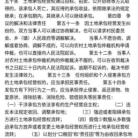
五十条 土地承包经营权通过招标、拍卖、公开协商等方式取
得的，该承包人死亡，其应得的承包收益，依照继承法的规定
继承；在承包期内，其继承人可以继续承包。 第四章 争
议的解决和法律责任 第五十一条 因土地承包经营发生纠
纷的，双方当事人可以通过协商解决，也可以请求村民委员
会、乡（镇）人民政府等调解解决。 当事人不愿协商、调
解或者协商、调解不成的，可以向农村土地承包仲裁机构申请
仲裁，也可以直接向人民法院起诉。 第五十二条 当事人
对农村土地承包仲裁机构的仲裁裁决不服的，可以在收到裁决
书之日起三十日内向人民法院起诉。逾期不起诉的，裁决书即
发生法律效力。 第五十三条 任何组织和个人侵害承包方
的土地承包经营权的，应当承担民事责任。 第五十四条
发包方有下列行为之一的，应当承担停止侵害、返还原物、恢
复原状、排除妨害、消除危险、赔偿损失等民事责任：
（一）干涉承包方依法享有的生产经营自主权； （二）违
反本法规定收回、调整承包地； （三）强迫或者阻碍承包
方进行土地承包经营权流转； （四）假借少数服从多数强
迫承包方放弃或者变更土地承包经营权而进行土地承包经营权
流转； （五）以划分“口粮田”和“责任田”等为由收回承包地