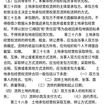
（五）在同等条件下，本集体经济组织成员享有优先权。
第三十四条 土地承包经营权流转的主体是承包方。承包方有
权依法自主决定土地承包经营权是否流转和流转的方式。
第三十五条 承包期内，发包方不得单方面解除承包合同，不
得假借少数服从多数强迫承包方放弃或者变更土地承包经营
权，不得以划分“口粮田”和“责任田”等为由收回承包地搞招标承
包，不得将承包地收回抵顶欠款。 第三十六条 土地承包
经营权流转的转包费、租金、转让费等，应当由当事人双方协
商确定。流转的收益归承包方所有，任何组织和个人不得擅自
截留、扣缴。 第三十七条 土地承包经营权采取转包、出
租、互换、转让或者其他方式流转，当事人双方应当签订书面
合同。采取转让方式流转的，应当经发包方同意；采取转包、
出租、互换或者其他方式流转的，应当报发包方备案。 土
地承包经营权流转合同一般包括以下条款： （一）双方当
事人的姓名、住所； （二）流转土地的名称、坐落、面
积、质量等级； （三）流转的期限和起止日期；
（四）流转土地的用途； （五）双方当事人的权利和义
务； （六）流转价款及支付方式； （七）违约责任。
第三十八条 土地承包经营权采取互换、转让方式流转，