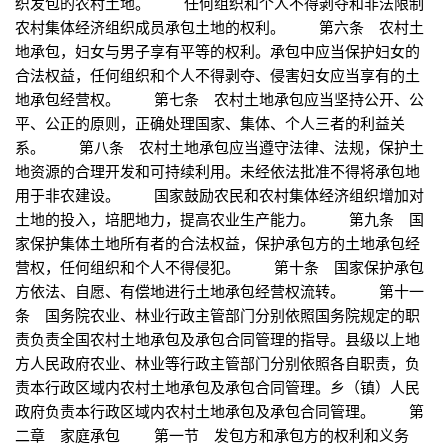
织发包的农村土地。 任何组织和个人不得剥夺和非法限制
农村集体经济组织成员承包土地的权利。 第六条 农村土
地承包，妇女与男子享有平等的权利。承包中应当保护妇女的
合法权益，任何组织和个人不得剥夺、侵害妇女应当享有的土
地承包经营权。 第七条 农村土地承包应当坚持公开、公
平、公正的原则，正确处理国家、集体、个人三者的利益关
系。 第八条 农村土地承包应当遵守法律、法规，保护土
地资源的合理开发和可持续利用。未经依法批准不得将承包地
用于非农建设。 国家鼓励农民和农村集体经济组织增加对
土地的投入，培肥地力，提高农业生产能力。 第九条 国
家保护集体土地所有者的合法权益，保护承包方的土地承包经
营权，任何组织和个人不得侵犯。 第十条 国家保护承包
方依法、自愿、有偿地进行土地承包经营权流转。 第十一
条 国务院农业、林业行政主管部门分别依照国务院规定的职
责负责全国农村土地承包及承包合同管理的指导。县级以上地
方人民政府农业、林业等行政主管部门分别依照各自职责，负
责本行政区域内农村土地承包及承包合同管理。乡（镇）人民
政府负责本行政区域内农村土地承包及承包合同管理。 第
二章 家庭承包 第一节 发包方和承包方的权利和义务