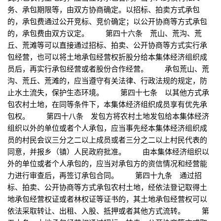
务、承包期限等，由双方协商确定。以招标、拍卖方式承包
的，承包费通过公开竞标、竞价确定；以公开协商等方式承包
的，承包费由双方议定。 第四十六条 荒山、荒沟、荒
丘、荒滩等可以直接通过招标、拍卖、公开协商等方式实行承
包经营，也可以将土地承包经营权折股分给本集体经济组织成
员后，再实行承包经营或者股份合作经营。 承包荒山、荒
沟、荒丘、荒滩的，应当遵守有关法律、行政法规的规定，防
止水土流失，保护生态环境。 第四十七条 以其他方式承
包农村土地，在同等条件下，本集体经济组织成员享有优先承
包权。 第四十八条 发包方将农村土地发包给本集体经济
组织以外的单位或者个人承包，应当事先经本集体经济组织成
员的村民会议三分之二以上成员或者三分之二以上村民代表的
同意，并报乡（镇）人民政府批准。 由本集体经济组织以
外的单位或者个人承包的，应当对承包方的资信情况和经营能
力进行审查后，再签订承包合同。 第四十九条 通过招
标、拍卖、公开协商等方式承包农村土地，经依法登记取得土
地承包经营权证或者林权证等证书的，其土地承包经营权可以
依法采取转让、出租、入股、抵押或者其他方式流转。 第