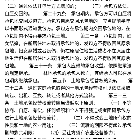
（二）通过依法开垦等方式增加的； （三）承包方依法、
自愿交回的。 第二十九条 承包期内，承包方可以自愿将
承包地交回发包方。承包方自愿交回承包地的，应当提前半年
以书面形式通知发包方。承包方在承包期内交回承包地的，在
承包期内不得再要求承包土地。 第三十条 承包期内，妇
女结婚，在新居住地未取得承包地的，发包方不得收回其原承
包地；妇女离婚或者丧偶，仍在原居住地生活或者不在原居住
地生活但在新居住地未取得承包地的，发包方不得收回其原承
包地。 第三十一条 承包人应得的承包收益，依照继承法
的规定继承。 林地承包的承包人死亡，其继承人可以在承
包期内继续承包。 第五节 土地承包经营权的流转 第
三十二条 通过家庭承包取得的土地承包经营权可以依法采取
转包、出租、互换、转让或者其他方式流转。 第三十三
条 土地承包经营权流转应当遵循以下原则： （一）平等
协商、自愿、有偿，任何组织和个人不得强迫或者阻碍承包方
进行土地承包经营权流转； （二）不得改变土地所有权的
性质和土地的农业用途； （三）流转的期限不得超过承包
期的剩余期限； （四）受让方须有农业经营能力；