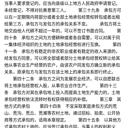
当事人要求登记的，应当向县级以上地方人民政府申请登记。
未经登记，不得对抗善意第三人。 第三十九条 承包方可
以在一定期限内将部分或者全部土地承包经营权转包或者出租
给第三方，承包方与发包方的承包关系不变。 承包方将土
地交由他人代耕不超过一年的，可以不签订书面合同。 第
四十条 承包方之间为方便耕种或者各自需要，可以对属于同
一集体经济组织的土地的土地承包经营权进行互换。 第四
十一条 承包方有稳定的非农职业或者有稳定的收入来源的，
经发包方同意，可以将全部或者部分土地承包经营权转让给其
他从事农业生产经营的农户，由该农户同发包方确立新的承包
关系，原承包方与发包方在该土地上的承包关系即行终止。
第四十二条 承包方之间为发展农业经济，可以自愿联合
将土地承包经营权入股，从事农业合作生产。 第四十三
条 承包方对其在承包地上投入而提高土地生产能力的，土地
承包经营权依法流转时有权获得相应的补偿。 第三章 其
他方式的承包 第四十四条 不宜采取家庭承包方式的荒
山、荒沟、荒丘、荒滩等农村土地，通过招标、拍卖、公开协
商等方式承包的，适用本章规定。 第四十五条 以其他方
式承包农村土地的，应当签订承包合同。当事人的权利和义