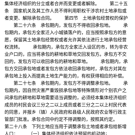
集体经济组织的分立或者合并而变更或者解除。 第二十五
条 国家机关及其工作人员不得利用职权干涉农村土地承包或
者变更、解除承包合同。 第四节 土地承包经营权的保护
第二十六条 承包期内，发包方不得收回承包地。 承
包期内，承包方全家迁入小城镇落户的，应当按照承包方的意
愿，保留其土地承包经营权或者允许其依法进行土地承包经营
权流转。 承包期内，承包方全家迁入设区的市，转为非农
业户口的，应当将承包的耕地和草地交回发包方。承包方不交
回的，发包方可以收回承包的耕地和草地。 承包期内，承
包方交回承包地或者发包方依法收回承包地时，承包方对其在
承包地上投入而提高土地生产能力的，有权获得相应的补偿。
第二十七条 承包期内，发包方不得调整承包地。 承
包期内，因自然灾害严重毁损承包地等特殊情形对个别农户之
间承包的耕地和草地需要适当调整的，必须经本集体经济组织
成员的村民会议三分之二以上成员或者三分之二以上村民代表
的同意，并报乡（镇）人民政府和县级人民政府农业等行政主
管部门批准。承包合同中约定不得调整的，按照其约定。
第二十八条 下列土地应当用于调整承包土地或者承包给新增
人口： （一）集体经济组织依法预留的机动地；