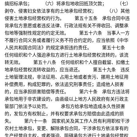
搞招标承包； （六）将承包地收回抵顶欠款； （七）
剥夺、侵害妇女依法享有的土地承包经营权； （八）其他
侵害土地承包经营权的行为。 第五十五条 承包合同中违
背承包方意愿或者违反法律、行政法规有关不得收回、调整承
包地等强制性规定的约定无效。 第五十六条 当事人一方
不履行合同义务或者履行义务不符合约定的，应当依照《中华
人民共和国合同法》的规定承担违约责任。 第五十七条
任何组织和个人强迫承包方进行土地承包经营权流转的，该流
转无效。 第五十八条 任何组织和个人擅自截留、扣缴土
地承包经营权流转收益的，应当退还。 第五十九条 违反
土地管理法规，非法征用、占用土地或者贪污、挪用土地征用
补偿费用，构成犯罪的，依法追究刑事责任；造成他人损害
的，应当承担损害赔偿等责任。 第六十条 承包方违法将
承包地用于非农建设的，由县级以上地方人民政府有关行政主
管部门依法予以处罚。 承包方给承包地造成永久性损害
的，发包方有权制止，并有权要求承包方赔偿由此造成的损
失。 第六十一条 国家机关及其工作人员有利用职权干涉
农村土地承包，变更、解除承包合同，干涉承包方依法享有的
生产经营自主权，或者强迫、阻碍承包方进行土地承包经营权