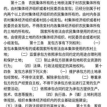
第十二条 农民集体所有的土地依法属于村农民集体所有
的，由村集体经济组织或者村民委员会发包；已经分别属于村
内两个以上农村集体经济组织的农民集体所有的，由村内各该
农村集体经济组织或者村民小组发包。村集体经济组织或者村
民委员会发包的，不得改变村内各集体经济组织农民集体所有
的土地的所有权。 国家所有依法由农民集体使用的农村土
地，由使用该土地的农村集体经济组织、村民委员会或者村民
小组发包。 第十三条 发包方享有下列权利： （一）
发包本集体所有的或者国家所有依法由本集体使用的农村土
地； （二）监督承包方依照承包合同约定的用途合理利用
和保护土地； （三）制止承包方损害承包地和农业资源的
行为； （四）法律、行政法规规定的其他权利。 第十
四条 发包方承担下列义务： （一）维护承包方的土地承
包经营权，不得非法变更、解除承包合同； （二）尊重承
包方的生产经营自主权，不得干涉承包方依法进行正常的生产
经营活动； （三）依照承包合同约定为承包方提供生产、
技术、信息等服务； （四）执行县、乡（镇）土地利用总
体规划，组织本集体经济组织内的农业基础设施建设；
（五）法律、行政法规规定的其他义务。 第十五条 家庭