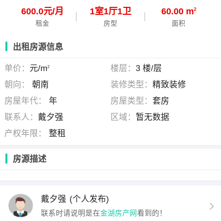
600.0元/月
1
室
1
厅
1
卫
60.00 m
2
租金
房型
面积
出租房源信息
单价：
元/m
楼层：
3 楼/层
2
朝向：
朝南
装修类型：
精致装修
房屋年代：
年
房屋类型：
套房
联系人：
戴夕强
区域：
暂无数据
产权年限：
整租
房源描述
戴夕强
(个人发布)
联系时请说明是在
金湖房产网
看到的！